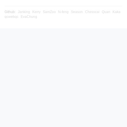
Github:
Janking
Kerry
SamZoo
N-feng
Season
Chesscai
Quan
Kaka
qcwebqc
EvaChung