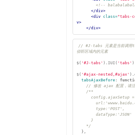
<!-- balabalabal
</div>
<div
class=
"tabs-c
v>
</div>
// #J-tabs 元素是当前调
侦听区域内的元素
$
(
'#J-tabs'
).
IUI
(
'tabs'
)
$
(
'#ajax-nested,#ajax'
).
tabsAjaxBefore
:
functi
// 修改 ajax 配置，
/**

      config.ajaxSetup = {

        url:'wwww.baidu.com',

        type:'POST',

        dataType:'JSON'

      }

    */
},