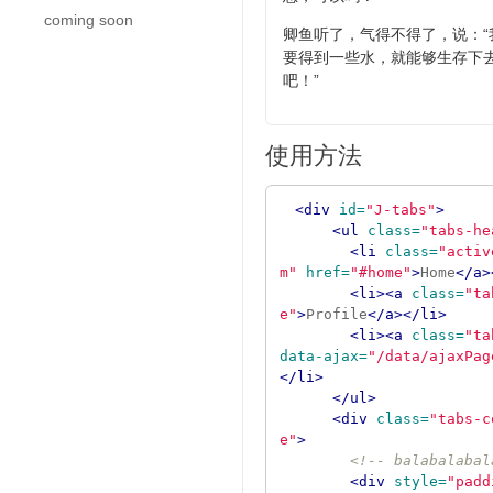
coming soon
卿鱼听了，气得不得了，说：
要得到一些水，就能够生存下
吧！”
使用方法
<div
id=
"J-tabs"
>
<ul
class=
"tabs-he
<li
class=
"activ
m"
href=
"#home"
>
Home
</a>
<li><a
class=
"ta
e"
>
Profile
</a></li>
<li><a
class=
"ta
data-ajax=
"/data/ajaxPag
</li>
</ul>
<div
class=
"tabs-c
e"
>
<!-- balabalabal
<div
style=
"padd