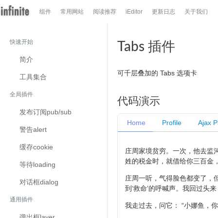
组件
常用网站
阅读推荐
iEditor
更新日志
关于我们
快速开始
Tabs 插件
简介
可千层叠加的 Tabs 选项卡
工具集合
全局插件
代码演示
发布订阅
pub/sub
Home
Profile
Ajax 
警告
alert
缓存
cookie
庄周家境贫穷。一次，他去监
姓的税金时，就借给你三百金，
等待
loading
庄周一听，气得脸色都变了，
对话框
dialog
到‘救命’的呼喊声。我回过头
通用插件
我走过去，问它： “小娜鱼，
弹出框
layer