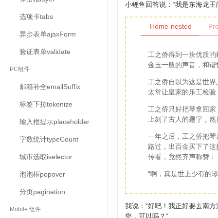
小鲤鱼回答说：“我是东海龙王
选项卡
tabs
Home-nested
Pro
异步表单
ajaxForm
验证表单
validate
工之侨得到一块优质的
金玉一般的声音，和谐
PC组件
工之侨自以为这是世界
邮箱补全
emailSuffix
太常让皇家的乐工检验
标签下拉
tokenize
工之侨只好把琴拿回家
上刻了古人的题字，然
输入框提示
placeholder
一年之后，工之侨把琴
字数统计
typeCount
路过，出百金买下了这
城市选取
iselector
传看，竟然齐声称赞：
“啊，真是世上少有的珍
泡泡框
popover
分页
pagination
我说：“好吧！我正好要去南
Mobile 组件
您，可以吗？”