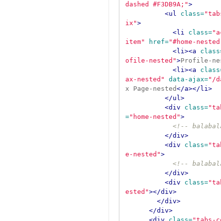
dashed #F3DB9A;"
>
<ul
class=
"tab
ix"
>
<li
class=
"a
item"
href=
"#home-nested
<li><a
class
ofile-nested"
>
Profile-ne
<li><a
class
ax-nested"
data-ajax=
"/d
x Page-nested
</a></li>
</ul>
<div
class=
"ta
=
"home-nested"
>
<!-- balabal
</div>
<div
class=
"ta
e-nested"
>
<!-- balabal
</div>
<div
class=
"ta
ested"
></div>
</div>
</div>
<div
class=
"tabs-c