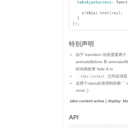
tabsAjaxSuccess
:
funct
$
(
this
).
html
(
res
);
}
});
特别声明
由于 transition 动画需要两
animateBefore 和 animate
的动画效果 fade & in
之间必须是
.tabs-content
这两个class必须强制依赖 ```css .t
none; }
.tabs-content.active { display: blo
API